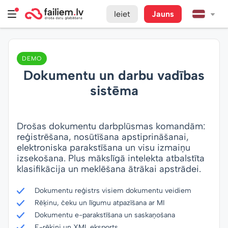
Ieiet
Jauns
DEMO
Dokumentu un darbu vadības
sistēma
Drošas dokumentu darbplūsmas komandām:
reģistrēšana, nosūtīšana apstiprināšanai,
elektroniska parakstīšana un visu izmaiņu
izsekošana. Plus mākslīgā intelekta atbalstīta
klasifikācija un meklēšana ātrākai apstrādei.
Dokumentu reģistrs visiem dokumentu veidiem
Rēķinu, čeku un līgumu atpazīšana ar MI
Dokumentu e-parakstīšana un saskaņošana
E-rēķini un XML eksports