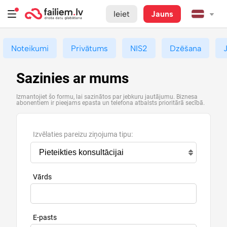
Ieiet
Jauns
Noteikumi
Privātums
NIS2
Dzēšana
Sazinies ar mums
Izmantojiet šo formu, lai sazinātos par jebkuru jautājumu. Biznesa
abonentiem ir pieejams epasta un telefona atbalsts prioritārā secībā.
Izvēlaties pareizu ziņojuma tipu:
Vārds
E-pasts