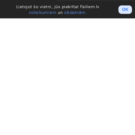
Lietojot šo vietni, jūs piekrītat Failiem.lv
OK
noteikumiem
un
sīkdatnēm.
Darba sākšana
Izveidot kontu / Ienākt
Cenu plāni
Profesionāļiem
Uzņēmumiem
Noteikumi un GDPR