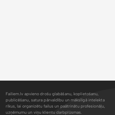
Failiem.lv apvieno drošu glabāšanu, koplietošanu,
publicēšanu, satura pārvaldību un mākslīgā intelekta
rīkus, lai organizētu failus un paātrinātu profesionāļu,
uzņēmumu un viņu klientu darbplūsmas.