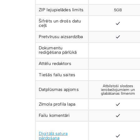
ZIP lejupielādes limits
5GB
Šifrēts un drošs datu
ceļš
Pretvīrusu aizsardzība
Dokumentu
rediģēšana pārlūkā
Attēlu redaktors
Tiešās failu saites
Atbilstoši slodzes
Datplūsmas apjoms
ierobežojumiem un
glabāšanas līmenim
Zīmola profila lapa
Failu komentāri
Digitālā satura
pārdošana