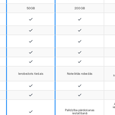
50GB
200GB
Ierobežots tiešais
Noteiktās robežās
s
i
Palīdzība pārdošanas
iestatīšanā