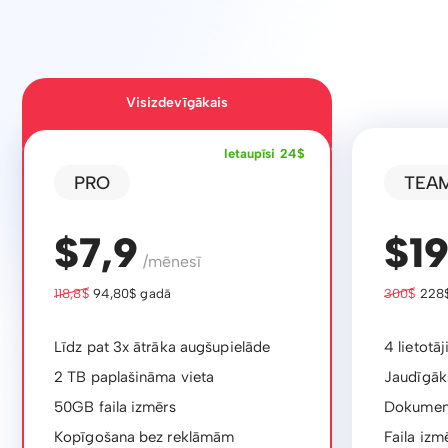
Visizdevīgākais
Ietaupīsi 24$
PRO
TEA
$7,9
$1
/mēnesī
118,8$
94,80$ gadā
300$
228$
Līdz pat 3x ātrāka augšupielāde
4 lietotāj
2 TB paplašināma vieta
Jaudīgāks
50GB faila izmērs
Dokument
Kopīgošana bez reklāmām
Faila izm