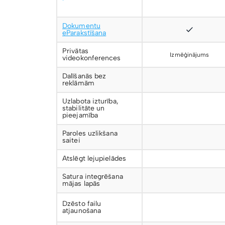
Dokumentu
eParakstīšana
Privātas
Izmēģinājums
videokonferences
Dalīšanās bez
reklāmām
Uzlabota izturība,
stabilitāte un
pieejamība
Paroles uzlikšana
saitei
Atslēgt lejupielādes
Satura integrēšana
mājas lapās
Dzēsto failu
atjaunošana