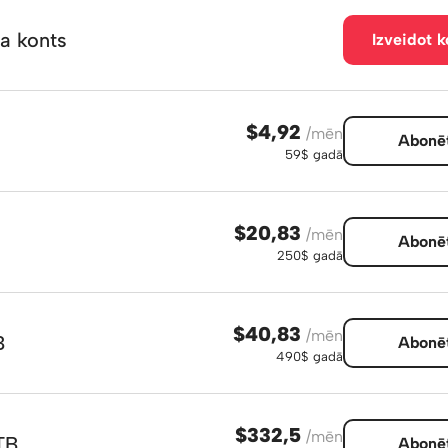
a konts
Izveidot k
$4,92
/mēn
Abonē
59$ gadā
$20,83
/mēn
Abonē
250$ gadā
$40,83
/mēn
B
Abonē
490$ gadā
$332,5
/mēn
TB
Abonē