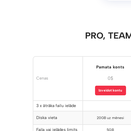
PRO, TEAM
Pamata konts
0$
Cenas
Izveidot kontu
3 x ātrāka failu ielāde
Diska vieta
20GB uz mēnesi
Faila vai ielādes limits
5GB