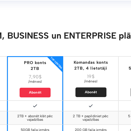
, BUSINESS un ENTERPRISE plān
TOP VĒRTĪBA
Komandas konts
PRO konts
2TB, 4 lietotāji
5
2TB
19$
7,90$
/mēnesī
/mēnesī
Abonēt
Abonēt
2TB + abonēt klāt pēc
2 TB + papildiniet pēc
5
vajadzības
vajadzības
50GB faila izmērs
200 GB faila izmērs