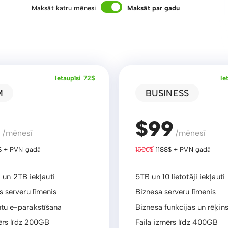
Maksāt katru mēnesi
Maksāt par gadu
Ietaupīsi 72$
Ie
M
BUSINESS
9
$99
/mēnesī
/mēnesī
 + PVN gadā
1500$
1188$ + PVN gadā
i un 2TB iekļauti
5TB un 10 lietotāji iekļauti
 serveru līmenis
Biznesa serveru līmenis
u e-parakstīšana
Biznesa funkcijas un rēķin
ērs līdz 200GB
Faila izmērs līdz 400GB