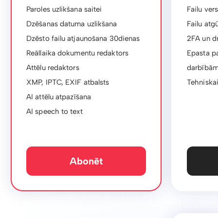
Paroles uzlikšana saitei
Failu ver
Dzēšanas datuma uzlikšana
Failu atg
Dzēsto failu atjaunošana 30dienas
2FA un d
Reāllaika dokumentu redaktors
Epasta pa
Attēlu redaktors
darbībā
XMP, IPTC, EXIF ​​atbalsts
Tehniskai
AI attēlu atpazīšana
AI speech to text
Abonēt