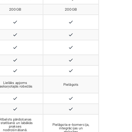
200GB
200GB
Lielāks apjoms
Pielāgots
askaņotajās robežās
Atbalsts pārdošanas
estatīšanā un labākās
Pielāgota e-komercija,
prakses
integrācijas un
nodrošināšanā.
atskaites