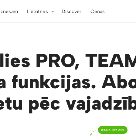
iznesam
Lietotnes
Discover
Cenas
ēlies PRO, TEAM
a funkcijas. Abo
etu pēc vajadzī
Ietaupi līdz 24%