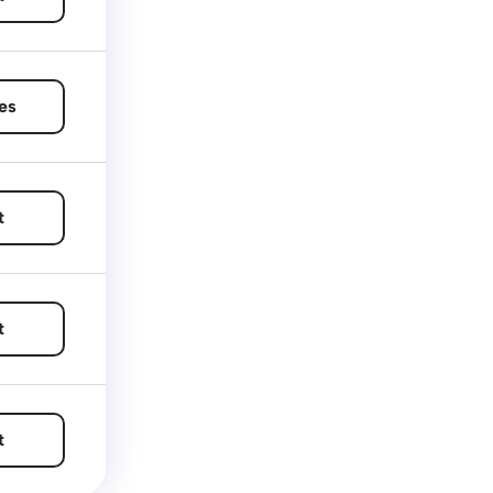
es
t
t
t