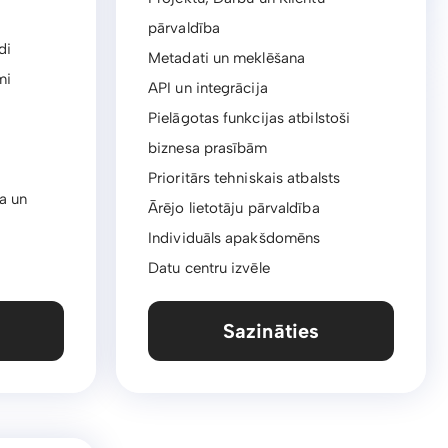
pārvaldība
di
Metadati un meklēšana
mi
API un integrācija
Pielāgotas funkcijas atbilstoši
biznesa prasībām
Prioritārs tehniskais atbalsts
a un
Ārējo lietotāju pārvaldība
Individuāls apakšdomēns
Datu centru izvēle
Sazināties