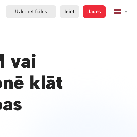
Uzkopēt failus
Ieiet
Jauns
 vai
nē klāt
bas