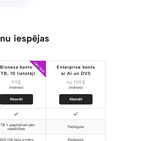
u iespējas
FREE TRIAL
Biznesa konts
Enterprise konts
TB, 10 lietotāji
ar Ai un DVS
99$
no 199$
/mēnesī
/mēnesī
Abonēt
Abonēt
 TB + papildiniet pēc
Pielāgota
vajadzības
400 GB faila izmērs
Pielāgots