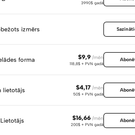
3990$ gadā
obežots izmērs
Sazināti
$9,9
/mēn
ielādes forma
Abonē
118,8$ + PVN gadā
$4,17
/mēn
 lietotājs
Abonē
50$ + PVN gadā
$16,66
/mēn
Lietotājs
Abonē
200$ + PVN gadā