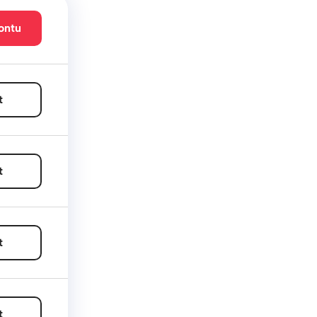
ontu
t
t
t
t