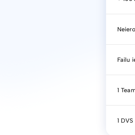
Neier
Failu 
1 Team
1 DVS 