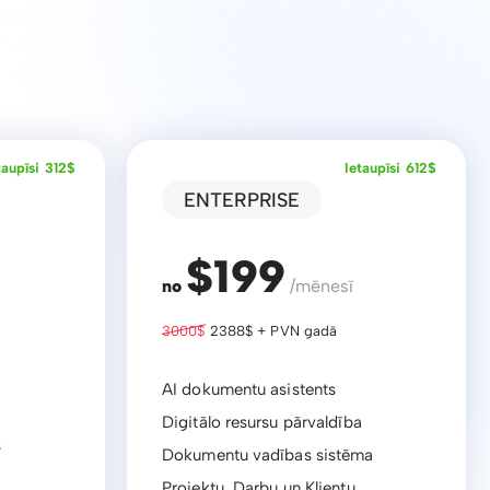
taupīsi 312$
Ietaupīsi 612$
ENTERPRISE
$199
no
/mēnesī
3000$
2388$ + PVN gadā
AI dokumentu asistents
Digitālo resursu pārvaldība
s
Dokumentu vadības sistēma
Projektu, Darbu un Klientu